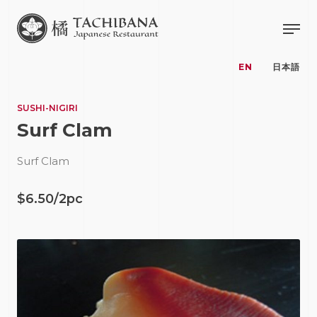
EN
日本語
SUSHI-NIGIRI
Surf Clam
Surf Clam
$6.50/2pc